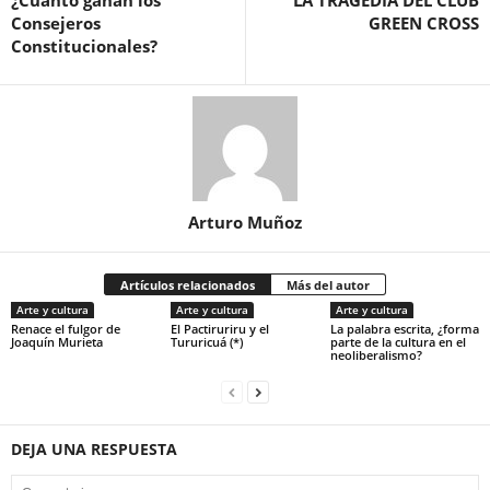
¿Cuanto ganan los
LA TRAGEDIA DEL CLUB
Consejeros
GREEN CROSS
Constitucionales?
Arturo Muñoz
Artículos relacionados
Más del autor
Arte y cultura
Arte y cultura
Arte y cultura
Renace el fulgor de
El Pactiruriru y el
La palabra escrita, ¿forma
Joaquín Murieta
Tururicuá (*)
parte de la cultura en el
neoliberalismo?
DEJA UNA RESPUESTA