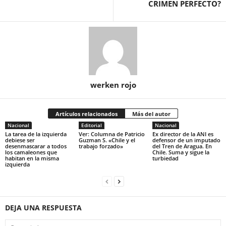
CRIMEN PERFECTO?
werken rojo
Artículos relacionados
Más del autor
Nacional
Editorial
Nacional
La tarea de la izquierda
Ver: Columna de Patricio
Ex director de la ANI es
debiese ser
Guzman S. «Chile y el
defensor de un imputado
desenmascarar a todos
trabajo forzado»
del Tren de Aragua. En
los camaleones que
Chile. Suma y sigue la
habitan en la misma
turbiedad
izquierda
DEJA UNA RESPUESTA