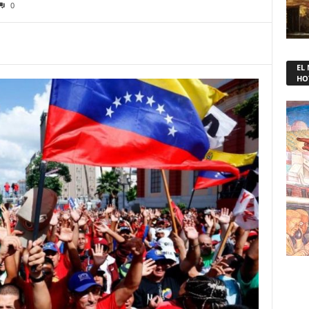
0
EL
HO