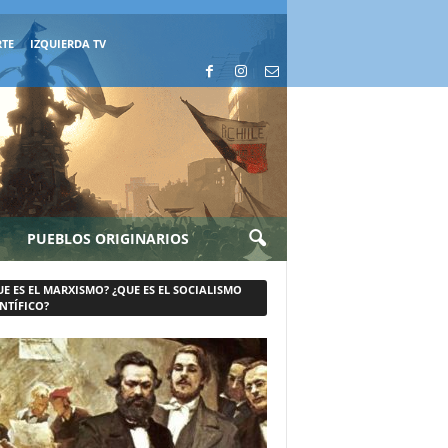
RTE
IZQUIERDA TV
PUEBLOS ORIGINARIOS
UE ES EL MARXISMO? ¿QUE ES EL SOCIALISMO
NTÍFICO?