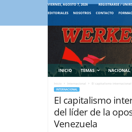
VIERNES, AGOSTO 7, 2026
REGISTRARSE / UNIR
EDITORIALES
NOSOTROS
CONTACTO
FORMAC
INICIO
TEMAS
NACIONAL
Inicio
Internacional
El capitalismo internacional 
INTERNACIONAL
El capitalismo int
del líder de la op
Venezuela