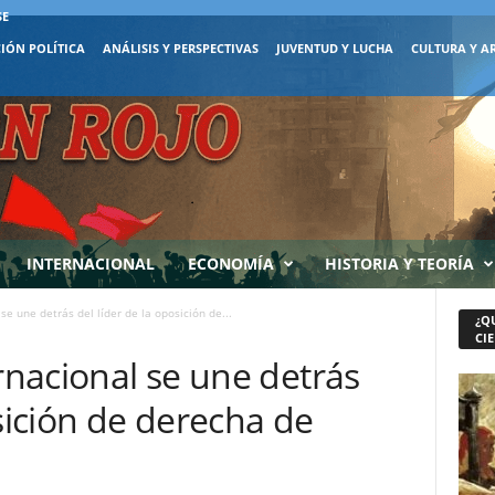
SE
IÓN POLÍTICA
ANÁLISIS Y PERSPECTIVAS
JUVENTUD Y LUCHA
CULTURA Y A
INTERNACIONAL
ECONOMÍA
HISTORIA Y TEORÍA
se une detrás del líder de la oposición de...
¿Q
CIE
ernacional se une detrás
osición de derecha de