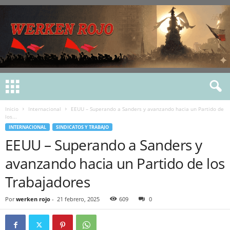
Inicio
Internacional
EEUU – Superando a Sanders y avanzando hacia un Partido de
los...
INTERNACIONAL
SINDICATOS Y TRABAJO
EEUU – Superando a Sanders y
avanzando hacia un Partido de los
Trabajadores
Por
werken rojo
-
21 febrero, 2025
609
0