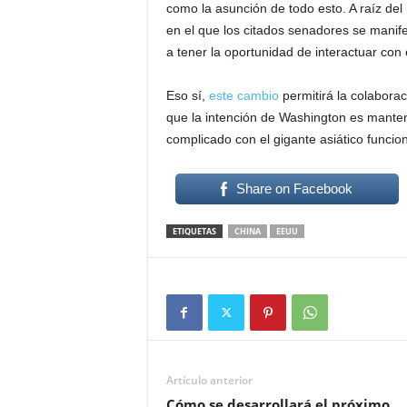
como la asunción de todo esto. A raíz d
en el que los citados senadores se manife
a tener la oportunidad de interactuar con 
Eso sí,
este cambio
permitirá la colaborac
que la intención de Washington es mantene
complicado con el gigante asiático funcio
Share on Facebook
ETIQUETAS
CHINA
EEUU
Artículo anterior
Cómo se desarrollará el próximo