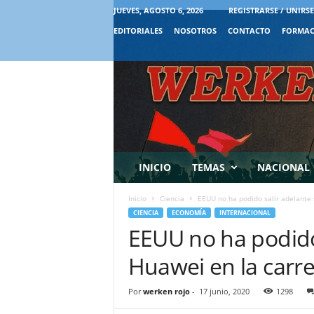
JUEVES, AGOSTO 6, 2026
REGISTRARSE / UNIRSE
EDITORIALES
NOSOTROS
CONTACTO
FORMAC
INICIO
TEMAS
NACIONAL
Inicio
Ciencia
EEUU no ha podido salir adelante s
CIENCIA
ECONOMÍA
INTERNACIONAL
EEUU no ha podido 
Huawei en la carre
Por
werken rojo
-
17 junio, 2020
1298