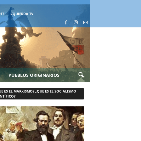
RTE
IZQUIERDA TV
PUEBLOS ORIGINARIOS
UE ES EL MARXISMO? ¿QUE ES EL SOCIALISMO
NTÍFICO?