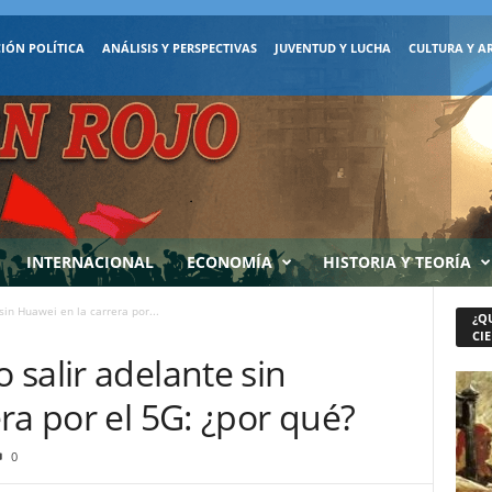
IÓN POLÍTICA
ANÁLISIS Y PERSPECTIVAS
JUVENTUD Y LUCHA
CULTURA Y A
INTERNACIONAL
ECONOMÍA
HISTORIA Y TEORÍA
in Huawei en la carrera por...
¿Q
CIE
salir adelante sin
ra por el 5G: ¿por qué?
0