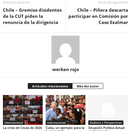
Artículo anterior
Artículo siguiente
Chile – Gremios disidentes
Chile – Piñera descarta
de la CUT piden la
participar en Comisión por
renuncia de la dirigencia
Caso Exalmar
werken rojo
Artículos relacionados
Más del autor
Internacional
Internacional
Análisis y Perspectivas
La crisis de Ceuta de 2026
Cuba, un ejemplo para la
Situación Política Actual