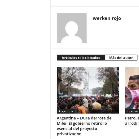
werken rojo
Artículos relacionados
Más del autor
Argentina
Internac
Argentina – Dura derrota de
Petro, 
Milei: El gobierno retiró lo
arrodil
esencial del proyecto
privatizador