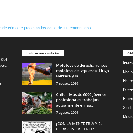
nde cómo se procesan los datos de tus comentarios.
Incluso más noticias
CA
o que
Intern
Molotovs de derecha versus
para
molotovs de izquierda. Hugo
Nacio
Herrera y la...
Histor
7 agosto, 2026
a
Dere
Chile – Más de 6000 jóvenes
Econ
profesionales trabajan
actualmente en las...
Sindi
7 agosto, 2026
Medio
¡CON LA MENTE FRÍA Y EL
CORAZÓN CALIENTE!