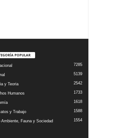
TEGORÍA POPULAR
7285
acional
5139
nal
2542
ia y Teoria
1733
chos Humanos
1618
omía
1588
catos y Trabajo
1554
 Ambiente, Fauna y Sociedad