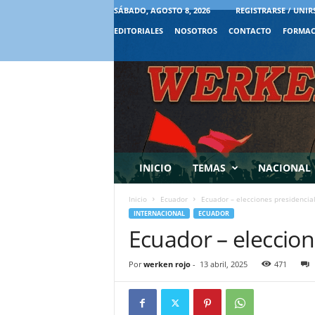
SÁBADO, AGOSTO 8, 2026
REGISTRARSE / UNIR
EDITORIALES
NOSOTROS
CONTACTO
FORMAC
INICIO
TEMAS
NACIONAL
Inicio
Ecuador
Ecuador – elecciones presidencia
INTERNACIONAL
ECUADOR
Ecuador – eleccion
Por
werken rojo
-
13 abril, 2025
471