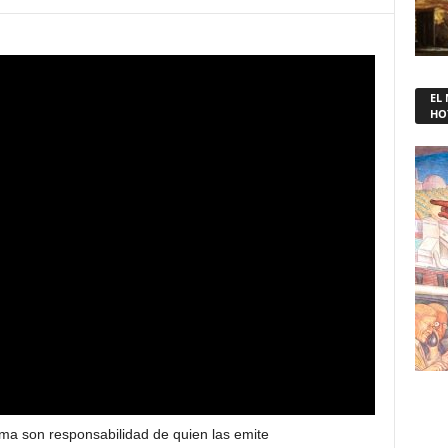
EL
HO
ma son responsabilidad de quien las emite