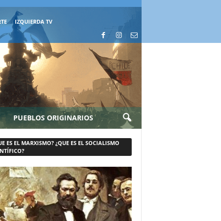
RTE
IZQUIERDA TV
PUEBLOS ORIGINARIOS
UE ES EL MARXISMO? ¿QUE ES EL SOCIALISMO
NTÍFICO?