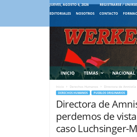
JUEVES, AGOSTO 6, 2026
REGISTRARSE / UNIRSE
EDITORIALES
NOSOTROS
CONTACTO
FORMAC
INICIO
TEMAS
NACIONAL
Inicio
Derechos Humanos
Directora de Amnistía 
DERECHOS HUMANOS
PUEBLOS ORIGINARIOS
Directora de Amnist
perdemos de vista 
caso Luchsinger-