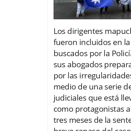
Los dirigentes mapuche
fueron incluidos en la
buscados por la Polic
sus abogados prepar
por las irregularidades
medio de una serie d
judiciales que está ll
como protagonistas a
tres meses de la sente
breve repaso del caso