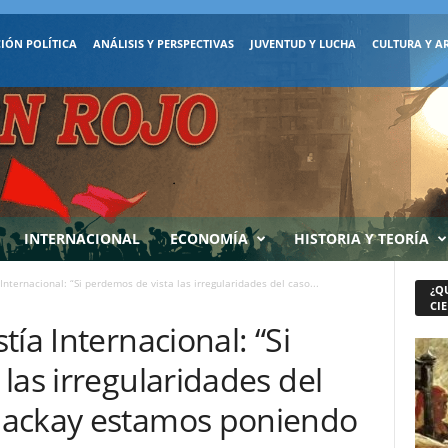
IÓN POLÍTICA
ANÁLISIS Y PERSPECTIVAS
JUVENTUD Y LUCHA
CULTURA Y A
INTERNACIONAL
ECONOMÍA
HISTORIA Y TEORÍA
Internacional: “Si perdemos de vista las irregularidades del caso...
¿Q
CIE
ía Internacional: “Si
las irregularidades del
Mackay estamos poniendo