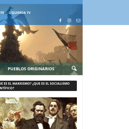
RTE
IZQUIERDA TV
PUEBLOS ORIGINARIOS
UE ES EL MARXISMO? ¿QUE ES EL SOCIALISMO
NTÍFICO?