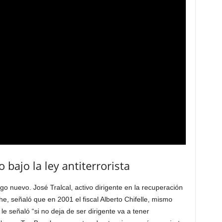
 bajo la ley antiterrorista
lgo nuevo. José Tralcal, activo dirigente en la recuperación
he, señaló que en 2001 el fiscal Alberto Chifelle, mismo
e señaló “si no deja de ser dirigente va a tener