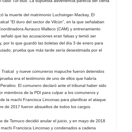
l caso Tur-Bus. La supuesta advertencia parecía ser cierta
có la muerte del matrimonio Luchsinger-Mackay, El
ralcal “El duro del sector de Vilcún”, en la que señalaban
 Coordinadora Aurauco Malleco (CAM) y entrenamiento
 señaló que las acusaciones eran falsas y temió ser
 por lo que guardó las boletas del día 3 de enero para
acusado, prueba que más tarde sería desestimada por el
sé Tralcal y nueve comuneros mapuche fueron detenidos
 prueba era el testimonio de uno de ellos que habría
ralino. El comunero declaró ante el tribunal haber sido
or miembros de la PDI para culpar a los comuneros y
 de la machi Francisca Linconao para planificar el ataque.
re de 2017 fueron absueltos de todos los cargos.
 de Temuco decidió anular el juicio, y en mayo de 2018
la machi Francisca Linconao y condenados a cadena