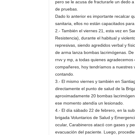
pero se le acusa de fracturarle un dedo a
de pruebas.
Dado lo anterior es importante recalcar 
sanitaria, ellos no están capacitados para
2.- También el viernes 21, esta vez en Sa
Resistencia), durante el habitual y violen
represivas, siendo agredidos verbal y fí
de arma lanza bombas lacrimógenas. De no
rrvv y mp, a todas quienes agradecemos 
compañeres, hoy tendríamos a nuestres vo
contando.
3.- El mismo viernes y también en Santia
directamente el punto de salud de la Bri
aproximadamente 20 bombas lacrimógenas
ese momento atendía un lesionado.
4.- El día sábado 22 de febrero, en la su
brigada Voluntarios de Salud y Emergenc
ocular, Carabineros atacó con gases y per
evacuación del paciente. Luego, procediero