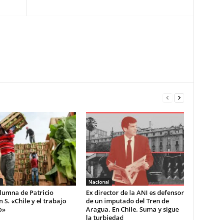
l
Nacional
lumna de Patricio
Ex director de la ANI es defensor
S. «Chile y el trabajo
de un imputado del Tren de
o»
Aragua. En Chile. Suma y sigue
la turbiedad