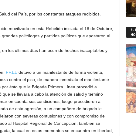
alud del País, por los constantes ataques recibidos.
uido movilizado en esta Rebelión iniciada el 18 de Octubre,
EL
HO
 grandes politólogos y partidos políticos que apostaron al
, en los últimos días han ocurrido hechos inaceptables y
ón,
FF.EE
detuvo a un manifestante de forma violenta,
beza contra el piso; de manera inmediata el manifestante
por ésto que la Brigada Primera Línea procedió a
 que se llevara a cabo la atención de salud y terminó
tomar en cuenta sus condiciones; luego procedieron a
ltado de esta agresión, a un compañero de brigada le
 dejaron con severas contusiones y con compromiso de
vado al Hospital Regional de Concepción; también se
gada, la cual en estos momentos se encuentra en libertad,