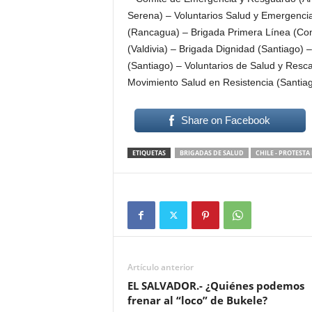
Serena) – Voluntarios Salud y Emergencia
(Rancagua) – Brigada Primera Línea (Co
(Valdivia) – Brigada Dignidad (Santiago) 
(Santiago) – Voluntarios de Salud y Resc
Movimiento Salud en Resistencia (Santia
Share on Facebook
ETIQUETAS
BRIGADAS DE SALUD
CHILE - PROTEST
Artículo anterior
EL SALVADOR.- ¿Quiénes podemos
frenar al “loco” de Bukele?