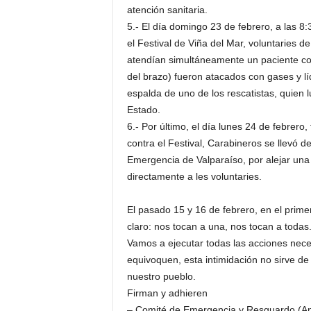
atención sanitaria.
5.- El día domingo 23 de febrero, a las 8
el Festival de Viña del Mar, voluntaries 
atendían simultáneamente un paciente con
del brazo) fueron atacados con gases y l
espalda de uno de los rescatistas, quien 
Estado.
6.- Por último, el día lunes 24 de febrero
contra el Festival, Carabineros se llevó d
Emergencia de Valparaíso, por alejar un
directamente a les voluntaries.
El pasado 15 y 16 de febrero, en el prime
claro: nos tocan a una, nos tocan a todas
Vamos a ejecutar todas las acciones neces
equivoquen, esta intimidación no sirve de
nuestro pueblo.
Firman y adhieren
– Comité de Emergencia y Resguardo (Ant