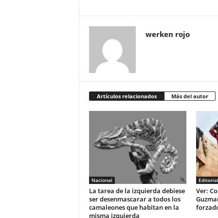
werken rojo
Artículos relacionados
Más del autor
Nacional
Editoria
La tarea de la izquierda debiese
Ver: Co
ser desenmascarar a todos los
Guzman 
camaleones que habitan en la
forzad
misma izquierda