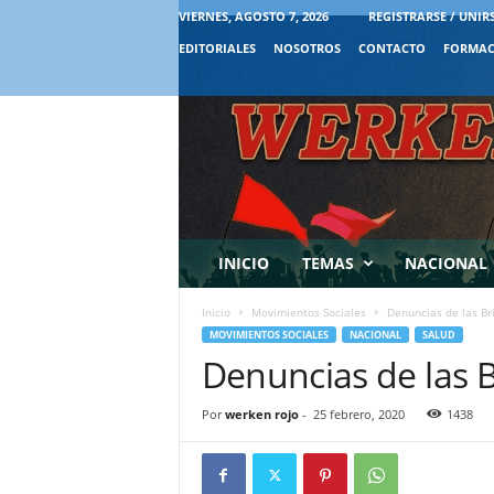
VIERNES, AGOSTO 7, 2026
REGISTRARSE / UNIR
EDITORIALES
NOSOTROS
CONTACTO
FORMAC
INICIO
TEMAS
NACIONAL
Inicio
Movimientos Sociales
Denuncias de las Br
MOVIMIENTOS SOCIALES
NACIONAL
SALUD
Denuncias de las 
Por
werken rojo
-
25 febrero, 2020
1438