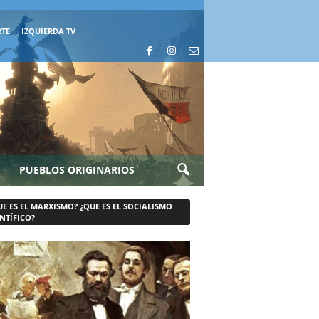
RTE
IZQUIERDA TV
PUEBLOS ORIGINARIOS
UE ES EL MARXISMO? ¿QUE ES EL SOCIALISMO
NTÍFICO?