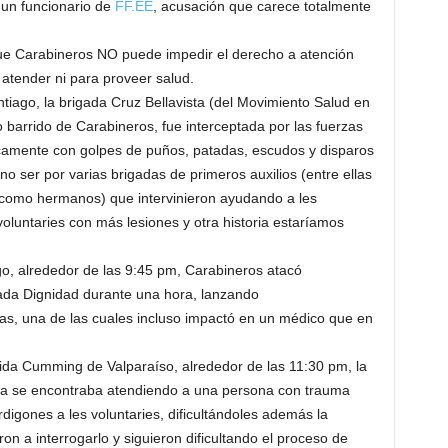
 un funcionario de
FF.EE
, acusación que carece totalmente
que Carabineros NO puede impedir el derecho a atención
 atender ni para proveer salud.
ntiago, la brigada Cruz Bellavista (del Movimiento Salud en
to barrido de Carabineros, fue interceptada por las fuerzas
sicamente con golpes de puños, patadas, escudos y disparos
 ser por varias brigadas de primeros auxilios (entre ellas
como hermanos) que intervinieron ayudando a les
luntaries con más lesiones y otra historia estaríamos
go, alrededor de las 9:45 pm, Carabineros atacó
gada Dignidad durante una hora, lanzando
, una de las cuales incluso impactó en un médico que en
bida Cumming de Valparaíso, alrededor de las 11:30 pm, la
ia se encontraba atendiendo a una persona con trauma
digones a les voluntaries, dificultándoles además la
n a interrogarlo y siguieron dificultando el proceso de