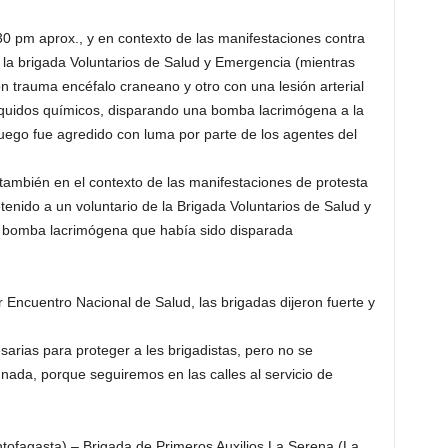
:30 pm aprox., y en contexto de las manifestaciones contra
de la brigada Voluntarios de Salud y Emergencia (mientras
 trauma encéfalo craneano y otro con una lesión arterial
íquidos químicos, disparando una bomba lacrimógena a la
luego fue agredido con luma por parte de los agentes del
, también en el contexto de las manifestaciones de protesta
etenido a un voluntario de la Brigada Voluntarios de Salud y
a bomba lacrimógena que había sido disparada
r Encuentro Nacional de Salud, las brigadas dijeron fuerte y
.
arias para proteger a les brigadistas, pero no se
 nada, porque seguiremos en las calles al servicio de
ofagasta) – Brigada de Primeros Auxilios La Serena (La