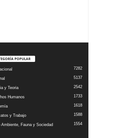
TEGORÍA POPULAR
7282
acional
5137
nal
2542
ia y Teoria
1733
chos Humanos
1618
omía
1588
catos y Trabajo
1554
 Ambiente, Fauna y Sociedad