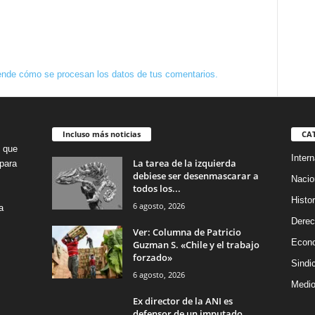
nde cómo se procesan los datos de tus comentarios.
Incluso más noticias
CA
o que
Intern
La tarea de la izquierda
para
debiese ser desenmascarar a
Nacio
todos los...
Histor
6 agosto, 2026
a
Dere
Ver: Columna de Patricio
Econ
Guzman S. «Chile y el trabajo
forzado»
Sindi
6 agosto, 2026
Medio
Ex director de la ANI es
defensor de un imputado