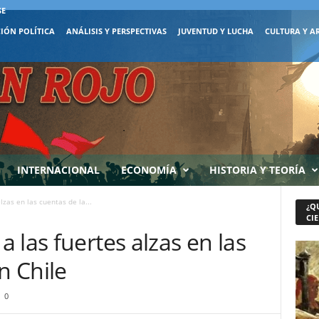
SE
IÓN POLÍTICA
ANÁLISIS Y PERSPECTIVAS
JUVENTUD Y LUCHA
CULTURA Y A
INTERNACIONAL
ECONOMÍA
HISTORIA Y TEORÍA
zas en las cuentas de la...
¿Q
CIE
 las fuertes alzas en las
n Chile
0