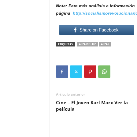
Nota: Para más análisis e información 
página
http://socialismorevolucionario
Share on Facebook
ETIQUETAS
ALZA DE LUZ
ALZAS
Artículo anterior
Cine – El Joven Karl Marx Ver la
película