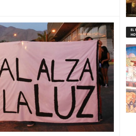
EL
HO