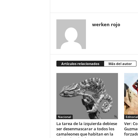
werken rojo
Artículos relacionados
Más del autor
Nacional
Editoria
La tarea de la izquierda debiese
Ver: Co
ser desenmascarar a todos los
Guzman 
camaleones que habitan en la
forzad