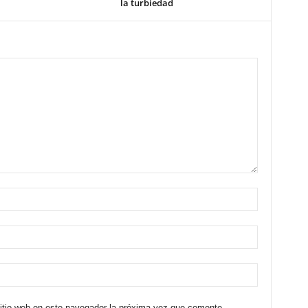
la turbiedad
sitio web en este navegador la próxima vez que comente.