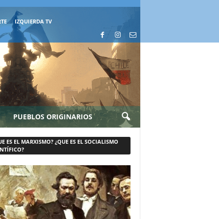
RTE
IZQUIERDA TV
PUEBLOS ORIGINARIOS
UE ES EL MARXISMO? ¿QUE ES EL SOCIALISMO
NTÍFICO?