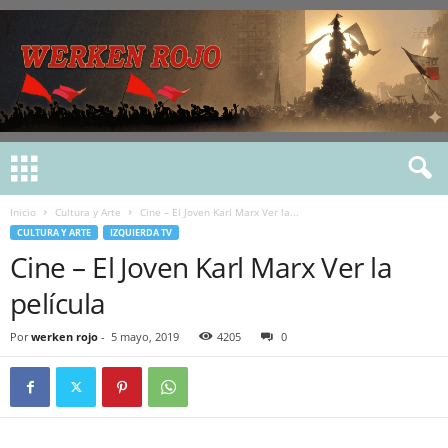
Inicio
Cultura y Arte
Cine – El Joven Karl Marx Ver la...
CULTURA Y ARTE
IZQUIERDA TV
Cine – El Joven Karl Marx Ver la
película
Por
werken rojo
-
5 mayo, 2019
4205
0