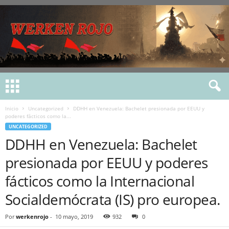
Inicio
Uncategorized
DDHH en Venezuela: Bachelet presionada por EEUU y
poderes fácticos como la...
UNCATEGORIZED
DDHH en Venezuela: Bachelet
presionada por EEUU y poderes
fácticos como la Internacional
Socialdemócrata (IS) pro europea.
Por
werkenrojo
-
10 mayo, 2019
932
0