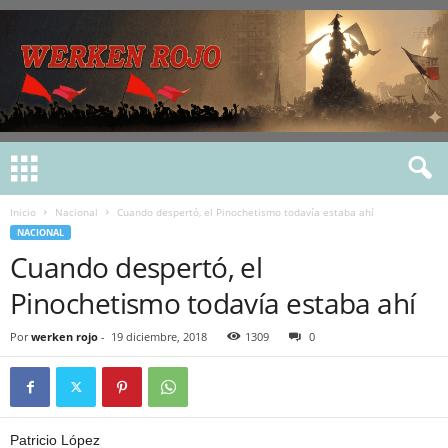
Inicio
Nacional
Cuando despertó, el Pinochetismo todavía estaba ahí
NACIONAL
Cuando despertó, el
Pinochetismo todavía estaba ahí
Por
werken rojo
-
19 diciembre, 2018
1309
0
Patricio López