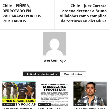
Chile – PIÑERA,
Chile – Juez Carroza
DERROTADO EN
ordena detener a Bruno
VALPARAÍSO POR LOS
Villalobos como cómplice
PORTUARIOS
de torturas en dictadura
werken rojo
Artículos relacionados
Más del autor
Nacional
Nacional
Nacional
La doctrinita: seguridad
Chile – CONTRA EL
¿Que hace Matías Toledo