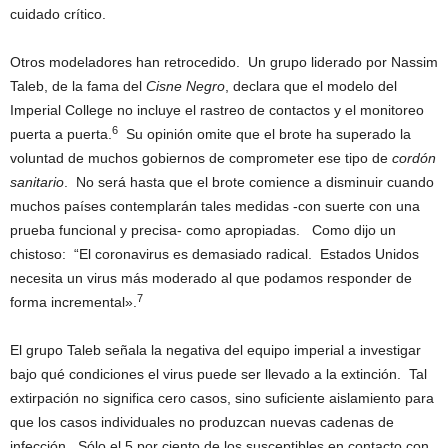
cuidado crítico.
Otros modeladores han retrocedido. Un grupo liderado por Nassim
Taleb, de la fama del
Cisne Negro
, declara que el modelo del
Imperial College no incluye el rastreo de contactos y el monitoreo
6
puerta a puerta.
Su opinión omite que el brote ha superado la
voluntad de muchos gobiernos de comprometer ese tipo de
cordón
sanitario
. No será hasta que el brote comience a disminuir cuando
muchos países contemplarán tales medidas -con suerte con una
prueba funcional y precisa- como apropiadas. Como dijo un
chistoso: “El coronavirus es demasiado radical. Estados Unidos
necesita un virus más moderado al que podamos responder de
7
forma incremental».
El grupo Taleb señala la negativa del equipo imperial a investigar
bajo qué condiciones el virus puede ser llevado a la extinción. Tal
extirpación no significa cero casos, sino suficiente aislamiento para
que los casos individuales no produzcan nuevas cadenas de
infección. Sólo el 5 por ciento de los susceptibles en contacto con