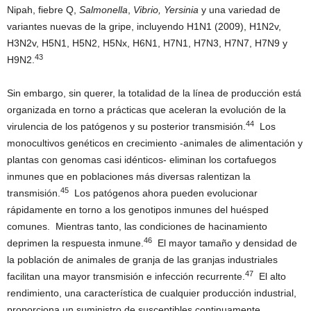
Nipah, fiebre Q,
Salmonella
,
Vibrio, Yersinia
y una variedad de
variantes nuevas de la gripe, incluyendo H1N1 (2009), H1N2v,
H3N2v, H5N1, H5N2, H5Nx, H6N1, H7N1, H7N3, H7N7, H7N9 y
43
H9N2.
Sin embargo, sin querer, la totalidad de la línea de producción está
organizada en torno a prácticas que aceleran la evolución de la
44
virulencia de los patógenos y su posterior transmisión.
Los
monocultivos genéticos en crecimiento -animales de alimentación y
plantas con genomas casi idénticos- eliminan los cortafuegos
inmunes que en poblaciones más diversas ralentizan la
45
transmisión.
Los patógenos ahora pueden evolucionar
rápidamente en torno a los genotipos inmunes del huésped
comunes. Mientras tanto, las condiciones de hacinamiento
46
deprimen la respuesta inmune.
El mayor tamaño y densidad de
la población de animales de granja de las granjas industriales
47
facilitan una mayor transmisión e infección recurrente.
El alto
rendimiento, una característica de cualquier producción industrial,
proporciona un suministro de susceptibles continuamente