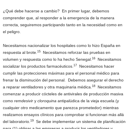
¿Qué debe hacerse a cambio? En primer lugar, debemos
comprender que, al responder a la emergencia de la manera
correcta, seguiremos participando tanto en la necesidad como en
el peligro.
Necesitamos nacionalizar los hospitales como lo hizo España en
15
respuesta al brote.
Necesitamos reforzar las pruebas en
16
volumen y respuesta como lo ha hecho Senegal.
Necesitamos
17
socializar los productos farmacéuticos.
Necesitamos hacer
cumplir las protecciones máximas para el personal médico para
frenar la disminución del personal. Debemos asegurar el derecho
18
a reparar ventiladores y otra maquinaria médica.
Necesitamos
comenzar a producir cócteles de antivirales de producción masiva
como
remdesivir
y
cloroquina
antipalúdica de la vieja escuela (y
cualquier otro medicamento que parezca prometedor) mientras
realizamos ensayos clínicos para comprobar si funcionan más allá
19
del laboratorio.
Se debe implementar un sistema de planificación
para (1) obligar a las empresas a producir los ventiladores y