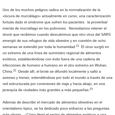
Uno de los muchos peligros radica en la normalización de la
«locura de murciélago» actualmente en curso, una caracterización
fortuita dado el síndrome que sufren los pacientes: la proverbial
mierda de murciélago en los pulmones. Necesitamos retener el
shock que recibimos cuando descubrimos que otro virus del SARS
emergió de sus refugios de vida silvestre y en cuestión de ocho
21
semanas se extendió por toda la humanidad.
El virus surgió en
un extremo de una línea de suministro regional de alimentos
exóticos, estableciéndose con éxito fuera de una cadena de
infecciones de humano a humano en el otro extremo en Wuhan,
22
China.
Desde allí, el brote se difundió localmente y saltó a
aviones y trenes, extendiéndose por todo el mundo a través de una
red estructurada por conexiones de viaje y hacia abajo, en una
23
jerarquía de ciudades más grandes a más pequeñas.
Además de describir el mercado de alimentos silvestres en el
orientalismo típico, se ha dedicado poco esfuerzo a las preguntas
más obvias. ¿Cómo llegó el sector de alimentos exóticos a una