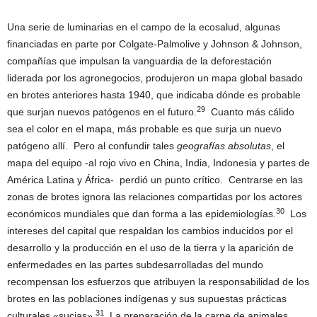
Una serie de luminarias en el campo de la ecosalud, algunas
financiadas en parte por Colgate-Palmolive y Johnson & Johnson,
compañías que impulsan la vanguardia de la deforestación
liderada por los agronegocios, produjeron un mapa global basado
en brotes anteriores hasta 1940, que indicaba dónde es probable
29
que surjan nuevos patógenos en el futuro.
Cuanto más cálido
sea el color en el mapa, más probable es que surja un nuevo
patógeno allí. Pero al confundir tales
geografías absolutas
, el
mapa del equipo -al rojo vivo en China, India, Indonesia y partes de
América Latina y África- perdió un punto crítico. Centrarse en las
zonas de brotes ignora las relaciones compartidas por los actores
30
económicos mundiales que dan forma a las epidemiologías.
Los
intereses del capital que respaldan los cambios inducidos por el
desarrollo y la producción en el uso de la tierra y la aparición de
enfermedades en las partes subdesarrolladas del mundo
recompensan los esfuerzos que atribuyen la responsabilidad de los
brotes en las poblaciones indígenas y sus supuestas prácticas
31
culturales «sucias».
La preparación de la carne de animales