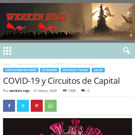
Inicio
Capitalismo en Crisis
COVID-19 y Circuitos de Capital
CAPITALISMO EN CRISIS
ECONOMÍA
HISTORIA Y TEORIA
SALUD
COVID-19 y Circuitos de Capital
Por
werken rojo
-
31 marzo, 2020
1308
0