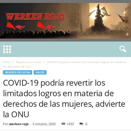
Inicio
Mujeres en Lucha
COVID-19 podría revertir los limitados logros en materia
de derechos de las...
MUJERES EN LUCHA
SALUD
COVID-19 podría revertir los
limitados logros en materia de
derechos de las mujeres, advierte
la ONU
Por
werken rojo
-
3 octubre, 2020
1433
0