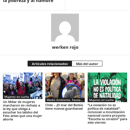
la pobreza y al hambre
werken rojo
Artículos relacionados
Más del autor
Mujeres en Lucha
Medio Ambiente, Fauna y Sociedad
Mujeres en Lucha
Un Millar de mujeres
Chile – ¡El mar del Biobío
“La violación no es
marcharon en rechazo a
tiene nuevas guardianas!
política de natalidad”:
la ley que obliga a
convocan a movilización
escuchar los latidos del
nacional contra proyecto
Feto antes que una mujer
“Escucha su corazón” para
aborte
este viernes