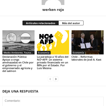
werken rojo
Artículos relacionados
Más del autor
Medio Ambiente, Fauna y Sociedad
Economía
Economía
Declaración Pública
La paradoja a 10 años del
Chile – Reformas
Apoyo a ongs
NO+AFP: un sistema
laborales de José A. Kast
amenazadas en Chile por
privado financiado en un
el gobierno y el
88% por el Estado. Por
empresariado agrícola y
Luis Mesina
del salmon
DEJA UNA RESPUESTA