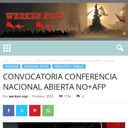
Inicio
Prevision
CONVOCATORIA CONFERENCIA NACIONAL ABIERTA NO+AFP
PREVISION
SEGURIDAD SOCIAL
SINDICATOS Y TRABAJO
CONVOCATORIA CONFERENCIA
NACIONAL ABIERTA NO+AFP
Por
werken rojo
-
10 enero, 2019
1734
0