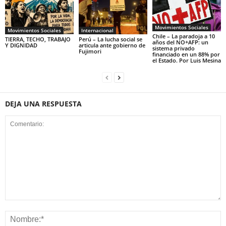
Movimientos Sociales
Movimientos Sociales
Internacional
Chile – La paradoja a 10
TIERRA, TECHO, TRABAJO
Perú – La lucha social se
años del NO+AFP: un
Y DIGNIDAD
articula ante gobierno de
sistema privado
Fujimori
financiado en un 88% por
el Estado. Por Luis Mesina
DEJA UNA RESPUESTA