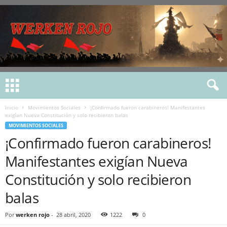
Inicio
Movimientos Sociales
¡Confirmado fueron carabineros! Manifestantes
exigían Nueva Constitución y solo recibieron balas
MOVIMIENTOS SOCIALES
¡Confirmado fueron carabineros!
Manifestantes exigían Nueva
Constitución y solo recibieron
balas
Por
werken rojo
-
28 abril, 2020
1222
0