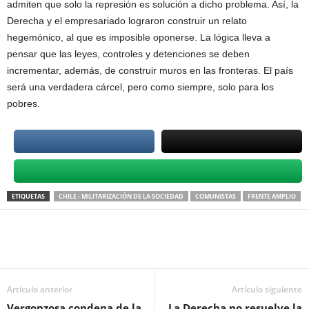
admiten que solo la represión es solución a dicho problema. Así, la
Derecha y el empresariado lograron construir un relato
hegemónico, al que es imposible oponerse. La lógica lleva a
pensar que las leyes, controles y detenciones se deben
incrementar, además, de construir muros en las fronteras. El país
será una verdadera cárcel, pero como siempre, solo para los
pobres.
ETIQUETAS
CHILE - MILITARIZACIÓN DE LA SOCIEDAD
COMUNISTAS
FRENTE AMPLIO
Artículo anterior
Artículo siguiente
Vergonzosa condena de la
La Derecha no resuelve la