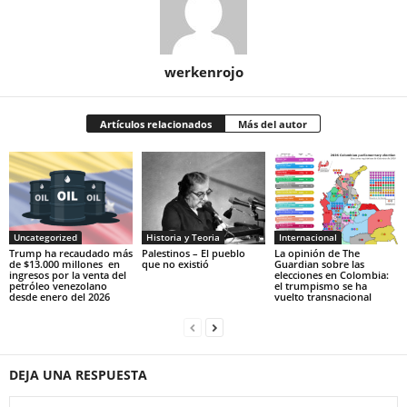
werkenrojo
Artículos relacionados
Más del autor
Uncategorized
Historia y Teoria
Internacional
Trump ha recaudado más
Palestinos – El pueblo
La opinión de The
de $13.000 millones en
que no existió
Guardian sobre las
ingresos por la venta del
elecciones en Colombia:
petróleo venezolano
el trumpismo se ha
desde enero del 2026
vuelto transnacional
DEJA UNA RESPUESTA