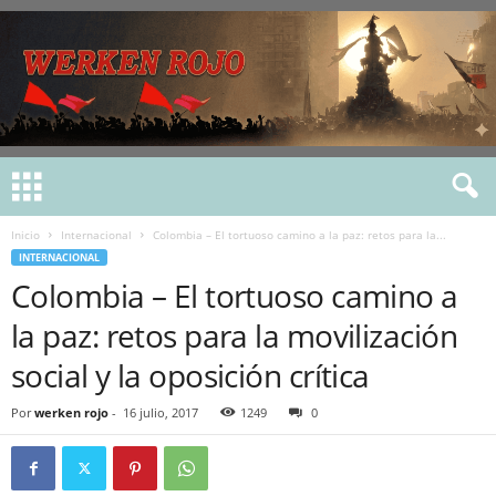
Inicio
Internacional
Colombia – El tortuoso camino a la paz: retos para la...
INTERNACIONAL
Colombia – El tortuoso camino a
la paz: retos para la movilización
social y la oposición crítica
Por
werken rojo
-
16 julio, 2017
1249
0