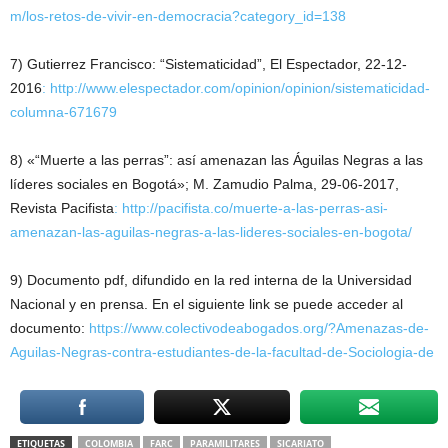
m/los-retos-de-vivir-en-democracia?category_id=138
7) Gutierrez Francisco: “Sistematicidad”, El Espectador, 22-12-
2016
: http://www.elespectador.com/opinion/opinion/sistematicidad-
columna-671679
8) «“Muerte a las perras”: así amenazan las Águilas Negras a las
líderes sociales en Bogotá»; M. Zamudio Palma, 29-06-2017,
Revista Pacifista
: http://pacifista.co/muerte-a-las-perras-asi-
amenazan-las-aguilas-negras-a-las-lideres-sociales-en-bogota/
9) Documento pdf, difundido en la red interna de la Universidad
Nacional y en prensa. En el siguiente link se puede acceder al
documento:
https://www.colectivodeabogados.org/?Amenazas-de-
Aguilas-Negras-contra-estudiantes-de-la-facultad-de-Sociologia-de
ETIQUETAS
COLOMBIA
FARC
PARAMILITARES
SICARIATO