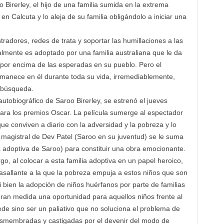
oo Birerley, el hijo de una familia sumida en la extrema
 Calcuta y lo aleja de su familia obligándolo a iniciar una
stradores, redes de trata y soportar las humillaciones a las
almente es adoptado por una familia australiana que le da
 por encima de las esperadas en su pueblo. Pero el
rmanece en él durante toda su vida, irremediablemente,
 búsqueda.
 autobiográfico de Saroo Birerley, se estrenó el jueves
ara los premios Oscar. La película sumerge al espectador
ue conviven a diario con la adversidad y la pobreza y lo
 magistral de Dev Patel (Saroo en su juventud) se le suma
 adoptiva de Saroo) para constituir una obra emocionante.
go, al colocar a esta familia adoptiva en un papel heroico,
asallante a la que la pobreza empuja a estos niños que son
 bien la adopción de niños huérfanos por parte de familias
an medida una oportunidad para aquellos niños frente al
e sino ser un paliativo que no soluciona el problema de
esmembradas y castigadas por el devenir del modo de