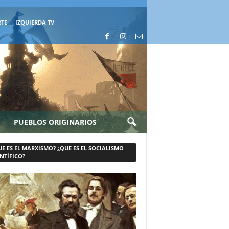
RTE
IZQUIERDA TV
PUEBLOS ORIGINARIOS
UE ES EL MARXISMO? ¿QUE ES EL SOCIALISMO
NTÍFICO?