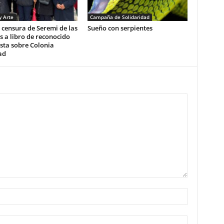
y Arte
Campaña de Solidaridad
censura de Seremi de las
Sueño con serpientes
s a libro de reconocido
sta sobre Colonia
ad