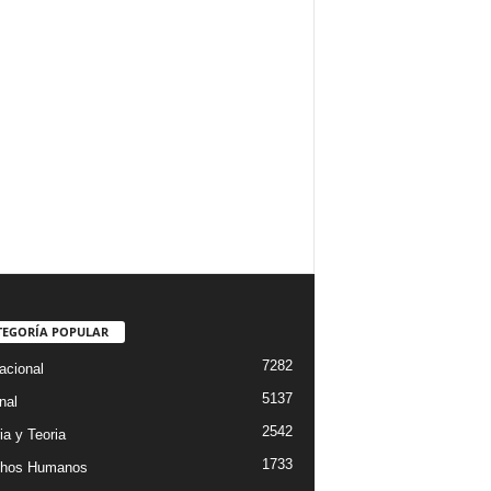
TEGORÍA POPULAR
7282
acional
5137
nal
2542
ia y Teoria
1733
chos Humanos