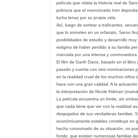
película que relata la historia real de Sar
pobreza que el mencionado tren deposita en
lucha tenaz por su propia vida.
Así, luego de sortear a traficantes, secue
que lo someten en un orfanato, Saroo fin
posibilidades de estudio y desarrollo muy
estigma de haber perdido a su familia pe
marcada por una intensa y conmovedora
El film de Garth Davis, basado en el libro
pasado y cuenta con seis nominaciones p
en la realidad cruel de los muchos niños q
hace con una gran calidad. A la actuación
la interpretación de Nicole Kidman (mamá
La película encuentra un límite, sin embar
que nada tiene que ver con la realidad av
despojados de sus verdaderas familias. Si
económicamente estables constituye en gr
hecho consumado de su situación, no pued
fondo: que existen numerosas familias d