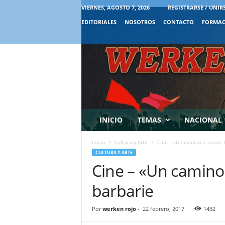
VIERNES, AGOSTO 7, 2026
REGISTRARSE / UNIR
EDITORIALES
NOSOTROS
CONTACTO
FORMAC
INICIO
TEMAS
NACIONAL
Inicio
Cultura y Arte
Cine – «Un camino a casa»: l
CULTURA Y ARTE
Cine – «Un camino a
barbarie
Por
werken rojo
-
22 febrero, 2017
1432