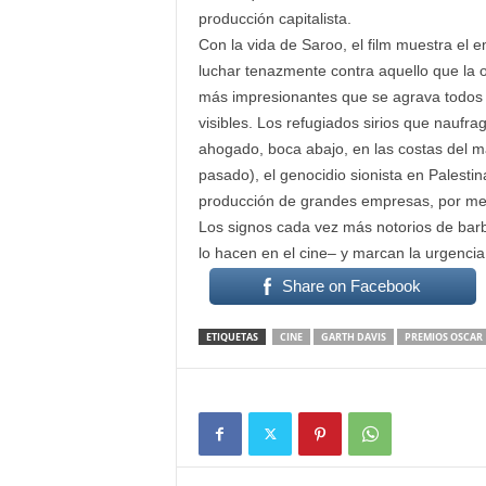
producción capitalista.
Con la vida de Saroo, el film muestra el 
luchar tenazmente contra aquello que la 
más impresionantes que se agrava todos 
visibles. Los refugiados sirios que naufra
ahogado, boca abajo, en las costas del m
pasado), el genocidio sionista en Palesti
producción de grandes empresas, por men
Los signos cada vez más notorios de bar
lo hacen en el cine– y marcan la urgencia
Share on Facebook
ETIQUETAS
CINE
GARTH DAVIS
PREMIOS OSCAR