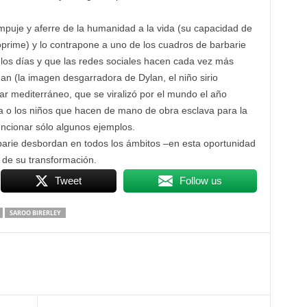
empuje y aferre de la humanidad a la vida (su capacidad de
oprime) y lo contrapone a uno de los cuadros de barbarie
los días y que las redes sociales hacen cada vez más
gan (la imagen desgarradora de Dylan, el niño sirio
ar mediterráneo, que se viralizó por el mundo el año
na o los niños que hacen de mano de obra esclava para la
cionar sólo algunos ejemplos.
barie desbordan en todos los ámbitos –en esta oportunidad
 de su transformación.
Tweet
Follow us
SAROO BIRERLEY