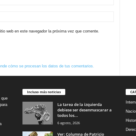
sitio web en este navegador la próxima vez que comente.
nde cómo se procesan los datos de tus comentarios.
Incluso más noticias
CA
o que
Intern
La tarea de la izquierda
para
debiese ser desenmascarar a
Nacio
todos los...
Histor
6 agosto, 2026
a
Dere
Ver: Columna de Patricio