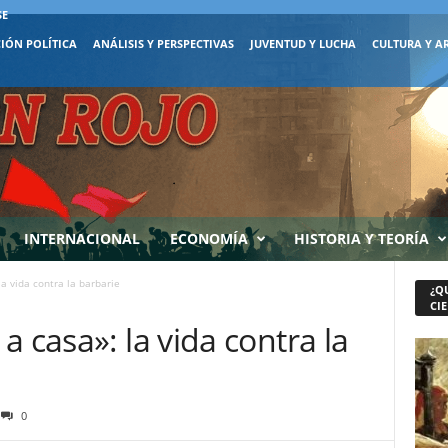
SE
IÓN POLÍTICA
ANÁLISIS Y PERSPECTIVAS
JUVENTUD Y LUCHA
CULTURA Y A
INTERNACIONAL
ECONOMÍA
HISTORIA Y TEORÍA
a vida contra la barbarie
¿Q
CIE
 casa»: la vida contra la
0