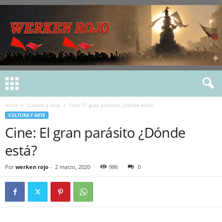
Inicio
Cultura y Arte
Cine: El gran parásito ¿Dónde está?
CULTURA Y ARTE
Cine: El gran parásito ¿Dónde
está?
Por
werken rojo
-
2 marzo, 2020
986
0