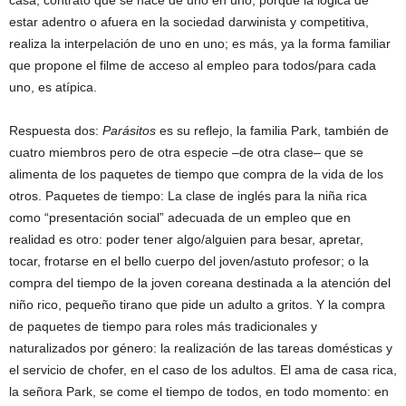
casa; contrato que se hace de uno en uno, porque la lógica de
estar adentro o afuera en la sociedad darwinista y competitiva,
realiza la interpelación de uno en uno; es más, ya la forma familiar
que propone el filme de acceso al empleo para todos/para cada
uno, es atípica.
Respuesta dos:
Parásitos
es su reflejo, la familia Park, también de
cuatro miembros pero de otra especie –de otra clase– que se
alimenta de los paquetes de tiempo que compra de la vida de los
otros. Paquetes de tiempo: La clase de inglés para la niña rica
como “presentación social” adecuada de un empleo que en
realidad es otro: poder tener algo/alguien para besar, apretar,
tocar, frotarse en el bello cuerpo del joven/astuto profesor; o la
compra del tiempo de la joven coreana destinada a la atención del
niño rico, pequeño tirano que pide un adulto a gritos. Y la compra
de paquetes de tiempo para roles más tradicionales y
naturalizados por género: la realización de las tareas domésticas y
el servicio de chofer, en el caso de los adultos. El ama de casa rica,
la señora Park, se come el tiempo de todos, en todo momento: en