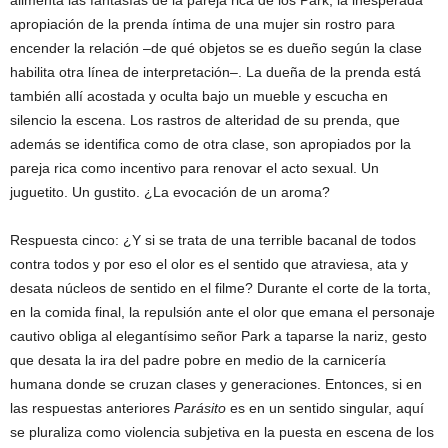
alimenta las fantasías de la pareja rica de los Park; la inesperada
apropiación de la prenda íntima de una mujer sin rostro para
encender la relación –de qué objetos se es dueño según la clase
habilita otra línea de interpretación–. La dueña de la prenda está
también allí acostada y oculta bajo un mueble y escucha en
silencio la escena. Los rastros de alteridad de su prenda, que
además se identifica como de otra clase, son apropiados por la
pareja rica como incentivo para renovar el acto sexual. Un
juguetito. Un gustito. ¿La evocación de un aroma?
Respuesta cinco: ¿Y si se trata de una terrible bacanal de todos
contra todos y por eso el olor es el sentido que atraviesa, ata y
desata núcleos de sentido en el filme? Durante el corte de la torta,
en la comida final, la repulsión ante el olor que emana el personaje
cautivo obliga al elegantísimo señor Park a taparse la nariz, gesto
que desata la ira del padre pobre en medio de la carnicería
humana donde se cruzan clases y generaciones. Entonces, si en
las respuestas anteriores
Parásito
es en un sentido singular, aquí
se pluraliza como violencia subjetiva en la puesta en escena de los