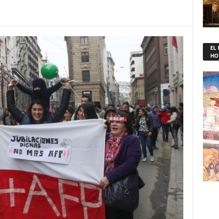
EL
HO