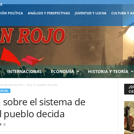
SE
IÓN POLÍTICA
ANÁLISIS Y PERSPECTIVAS
JUVENTUD Y LUCHA
CULTURA Y A
INTERNACIONAL
ECONOMÍA
HISTORIA Y TEORÍA
ema de pensiones – Que el pueblo decida
¿Q
SOCIAL
CIE
 sobre el sistema de
l pueblo decida
0