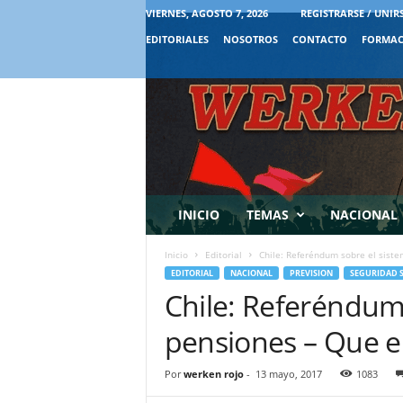
VIERNES, AGOSTO 7, 2026
REGISTRARSE / UNIR
EDITORIALES
NOSOTROS
CONTACTO
FORMAC
INICIO
TEMAS
NACIONAL
Inicio
Editorial
Chile: Referéndum sobre el sist
EDITORIAL
NACIONAL
PREVISION
SEGURIDAD 
Chile: Referéndum
pensiones – Que e
Por
werken rojo
-
13 mayo, 2017
1083