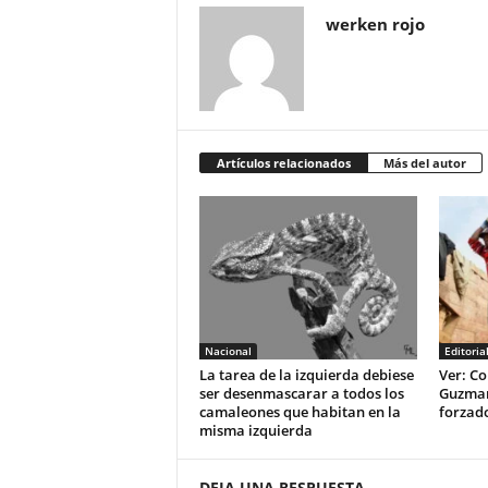
werken rojo
Artículos relacionados
Más del autor
Nacional
Editoria
La tarea de la izquierda debiese
Ver: Co
ser desenmascarar a todos los
Guzman 
camaleones que habitan en la
forzad
misma izquierda
DEJA UNA RESPUESTA