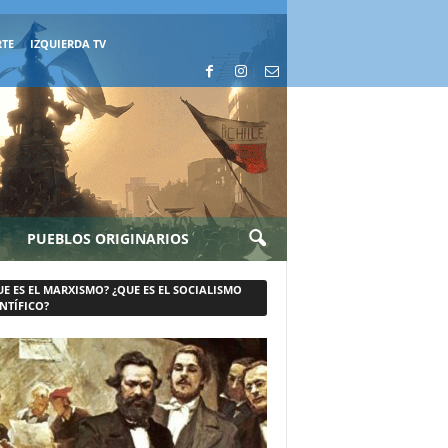
RTE
IZQUIERDA TV
PUEBLOS ORIGINARIOS
UE ES EL MARXISMO? ¿QUE ES EL SOCIALISMO
NTÍFICO?