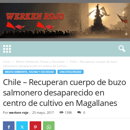
Inicio
Medio Ambiente, Fauna y Sociedad
Chile – Recuperan cuerpo de buzo
salmonero desaparecido en centro de cultivo...
MEDIO AMBIENTE, FAUNA Y SOCIEDAD
UNCATEGORIZED
Chile – Recuperan cuerpo de buzo
salmonero desaparecido en
centro de cultivo en Magallanes
Por
werken rojo
-
25 mayo, 2017
1398
0