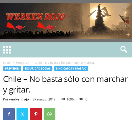
Inicio
Prevision
Chile – No basta sólo con marchar y gritar.
PREVISION
SEGURIDAD SOCIAL
SINDICATOS Y TRABAJO
Chile – No basta sólo con marchar
y gritar.
Por
werken rojo
-
27 marzo, 2017
1096
0