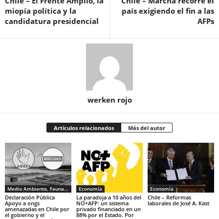
Chile – El Frente Amplio, la
Chile – Marcha recorre el
miopía política y la
país exigiendo el fin a las
candidatura presidencial
AFPs
werken rojo
Artículos relacionados
Más del autor
Medio Ambiente, Fauna y Sociedad
Economía
Economía
Declaración Pública
La paradoja a 10 años del
Chile – Reformas
Apoyo a ongs
NO+AFP: un sistema
laborales de José A. Kast
amenazadas en Chile por
privado financiado en un
el gobierno y el
88% por el Estado. Por