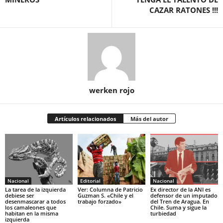
CAZAR RATONES !!!
werken rojo
Artículos relacionados
Más del autor
Nacional
Editorial
Nacional
La tarea de la izquierda
Ver: Columna de Patricio
Ex director de la ANI es
debiese ser
Guzman S. «Chile y el
defensor de un imputado
desenmascarar a todos
trabajo forzado»
del Tren de Aragua. En
los camaleones que
Chile. Suma y sigue la
habitan en la misma
turbiedad
izquierda