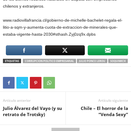
chilenos y extranjeros.
www.radiovillafrancia.cl/gobierno-de-michelle-bachelet-regala-el-
litio-a-sqm-y-aumenta-cuota-de-extraccion-de-minerales-que-
estaba-vigente-hasta-2030#sthash.Zyj0zq9x.dpbs
ETIQUETAS
CORRUPCION POLITICO EMPRESARIAL
JULIO PONCE LEROU
SOQUIMICH
Artículo anterior
Artículo siguiente
Julio Álvarez del Vayo (y su
Chile – El horror de la
retrato de Trotsky)
“Venda Sexy”