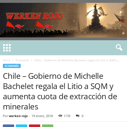
Inicio
Economía
Chile – Gobierno de Michelle Bachelet regala el Litio a SQM y...
ECONOMÍA
Chile – Gobierno de Michelle
Bachelet regala el Litio a SQM y
aumenta cuota de extracción de
minerales
Por
werken rojo
-
19 enero, 2018
1170
0