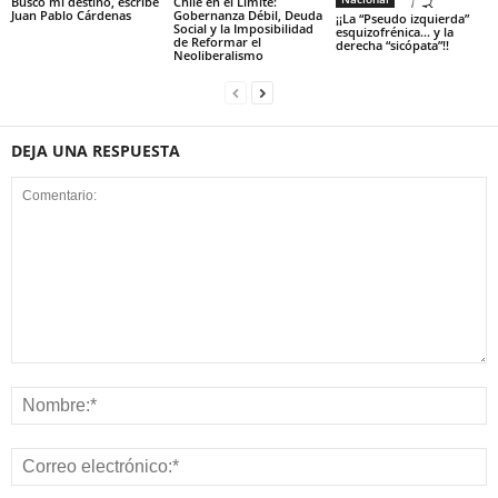
Busco mi destino, escribe
Chile en el Límite:
Juan Pablo Cárdenas
Gobernanza Débil, Deuda
¡¡La “Pseudo izquierda”
Social y la Imposibilidad
esquizofrénica… y la
de Reformar el
derecha “sicópata”!!
Neoliberalismo
DEJA UNA RESPUESTA