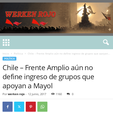
Inicio
Política
Chile – Frente Amplio aún no define ingreso de grupos que apoyan...
POLÍTICA
Chile – Frente Amplio aún no
define ingreso de grupos que
apoyan a Mayol
Por
werken rojo
-
12 junio, 2017
1160
0