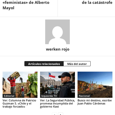
«feministas» de Alberto
de la catástrofe
Mayol
werken rojo
Artículos relacionados
Más del autor
Editorial
Izquierda TV
Nacional
Ver: Columna de Patricio
Ver: La Seguridad Pública,
Busco mi destino, escribe
Guzman S. «Chile y el
promesa incumplida del
Juan Pablo Cárdenas
trabajo forzado»
gobierno Kast