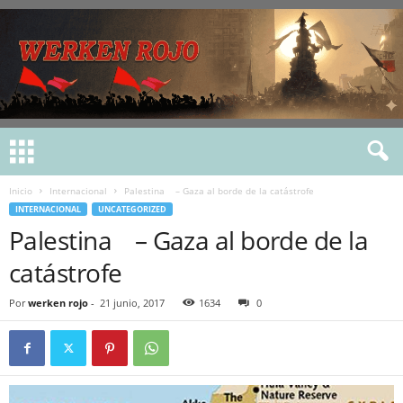
Inicio
Internacional
Palestina – Gaza al borde de la catástrofe
INTERNACIONAL
UNCATEGORIZED
Palestina – Gaza al borde de la
catástrofe
Por
werken rojo
-
21 junio, 2017
1634
0