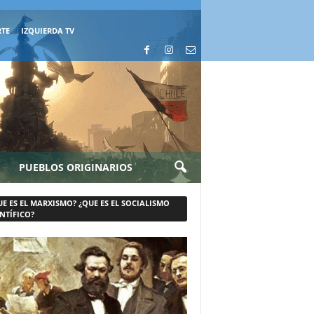
RTE
IZQUIERDA TV
PUEBLOS ORIGINARIOS
UE ES EL MARXISMO? ¿QUE ES EL SOCIALISMO
NTÍFICO?