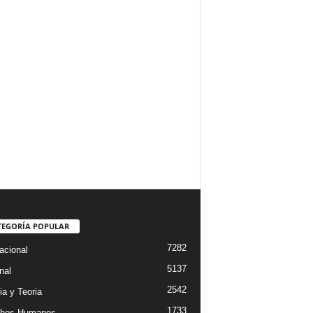
TEGORÍA POPULAR
7282
acional
5137
nal
2542
ia y Teoria
1733
chos Humanos