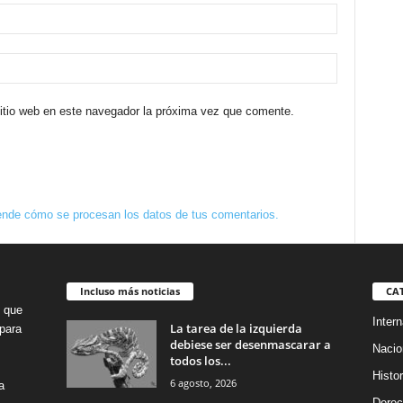
sitio web en este navegador la próxima vez que comente.
nde cómo se procesan los datos de tus comentarios.
Incluso más noticias
CA
o que
Intern
La tarea de la izquierda
para
debiese ser desenmascarar a
Nacio
todos los...
Histor
6 agosto, 2026
a
Dere