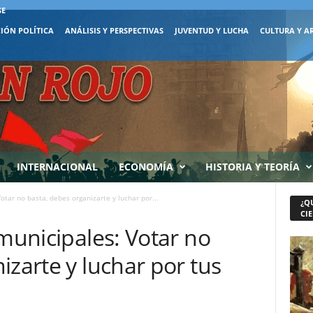
SE
IÓN POLÍTICA
ANÁLISIS Y PERSPECTIVAS
JUVENTUD Y LUCHA
CULTURA Y A
INTERNACIONAL
ECONOMÍA
HISTORIA Y TEORÍA
otar no basta, debes organizarte y luchar por...
¿Q
CIE
 municipales: Votar no
izarte y luchar por tus