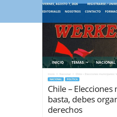
VIERNES, AGOSTO 7, 2026
REGISTRARSE / UNIR
EDITORIALES
NOSOTROS
CONTACTO
FORMAC
INICIO
TEMAS
NACIONAL
Inicio
Nacional
Chile – Elecciones municipales: V
NACIONAL
POLÍTICA
Chile – Elecciones
basta, debes organ
derechos