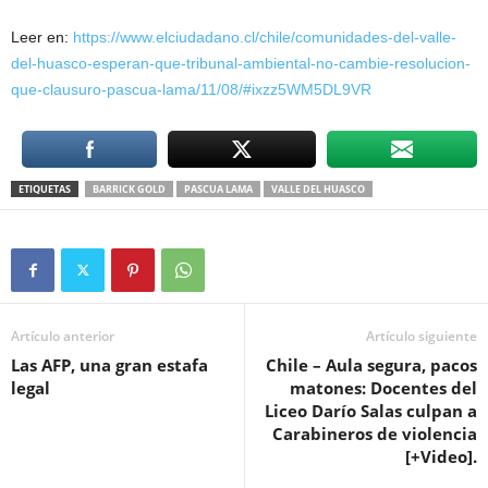
Leer en:
https://www.elciudadano.cl/chile/comunidades-del-valle-
del-huasco-esperan-que-tribunal-ambiental-no-cambie-resolucion-
que-clausuro-pascua-lama/11/08/#ixzz5WM5DL9VR
ETIQUETAS
BARRICK GOLD
PASCUA LAMA
VALLE DEL HUASCO
Artículo anterior
Artículo siguiente
Las AFP, una gran estafa
Chile – Aula segura, pacos
legal
matones: Docentes del
Liceo Darío Salas culpan a
Carabineros de violencia
[+Video].