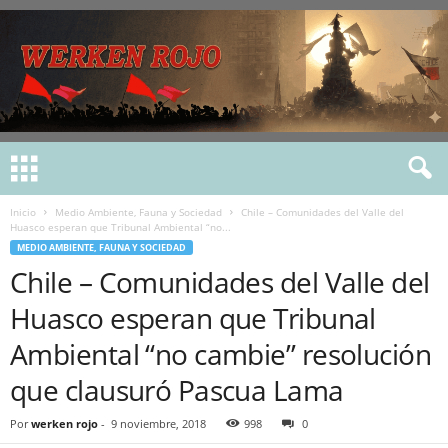
Inicio
Medio Ambiente, Fauna y Sociedad
Chile – Comunidades del Valle del
Huasco esperan que Tribunal Ambiental “no...
MEDIO AMBIENTE, FAUNA Y SOCIEDAD
Chile – Comunidades del Valle del
Huasco esperan que Tribunal
Ambiental “no cambie” resolución
que clausuró Pascua Lama
Por
werken rojo
-
9 noviembre, 2018
998
0