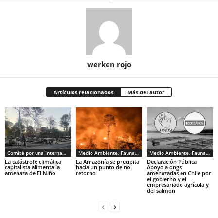
werken rojo
Artículos relacionados
Más del autor
Comité por una Internacional de los Trabajadores - CIT
Medio Ambiente, Fauna y Sociedad
Medio Ambiente, Fauna y Sociedad
La catástrofe climática
La Amazonía se precipita
Declaración Pública
capitalista alimenta la
hacia un punto de no
Apoyo a ongs
amenaza de El Niño
retorno
amenazadas en Chile por
el gobierno y el
empresariado agrícola y
del salmon