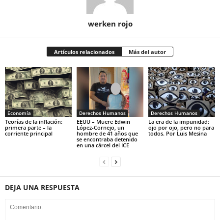
werken rojo
Artículos relacionados
Más del autor
Economía
Derechos Humanos
Derechos Humanos
Teorías de la inflación:
EEUU – Muere Edwin
La era de la impunidad:
primera parte – la
López-Cornejo, un
ojo por ojo, pero no para
corriente principal
hombre de 41 años que
todos. Por Luis Mesina
se encontraba detenido
en una cárcel del ICE
DEJA UNA RESPUESTA