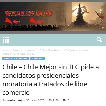
Inicio
Derechos Humanos
Chile – Chile Mejor sin TLC pide a candidatos
presidenciales moratoria a...
DERECHOS HUMANOS
ECONOMÍA
Chile – Chile Mejor sin TLC pide a
candidatos presidenciales
moratoria a tratados de libre
comercio
Por
werken rojo
-
30 mayo, 2017
1156
0