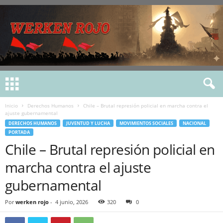
Inicio
Derechos Humanos
Chile – Brutal represión policial en marcha contra el
ajuste gubernamental
DERECHOS HUMANOS
JUVENTUD Y LUCHA
MOVIMIENTOS SOCIALES
NACIONAL
PORTADA
Chile – Brutal represión policial en
marcha contra el ajuste
gubernamental
Por
werken rojo
-
4 junio, 2026
320
0