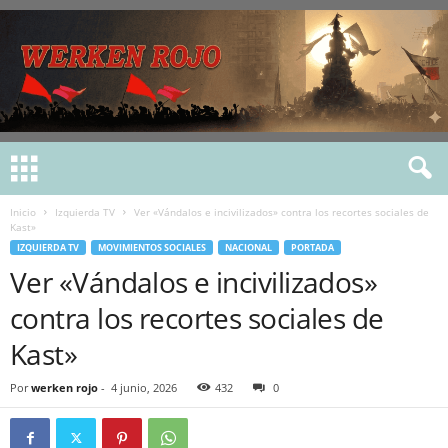
Inicio
Izquierda TV
Ver «Vándalos e incivilizados» contra los recortes sociales de
Kast»
IZQUIERDA TV
MOVIMIENTOS SOCIALES
NACIONAL
PORTADA
Ver «Vándalos e incivilizados»
contra los recortes sociales de
Kast»
Por
werken rojo
-
4 junio, 2026
432
0