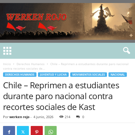
Inicio
Derechos Humanos
Chile – Reprimen a estudiantes durante paro nacional
contra recortes sociales de...
DERECHOS HUMANOS
JUVENTUD Y LUCHA
MOVIMIENTOS SOCIALES
NACIONAL
Chile – Reprimen a estudiantes
durante paro nacional contra
recortes sociales de Kast
Por
werken rojo
-
4 junio, 2026
214
0