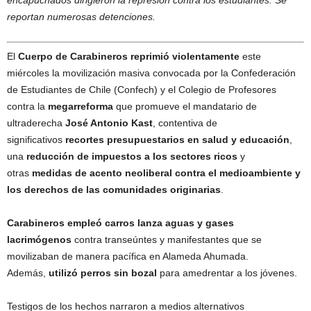
encapuchados dirigieron la represión contra los estudiantes. Se
reportan numerosas detenciones.
El
Cuerpo de Carabineros
reprimió violentamente
este
miércoles la movilización masiva convocada por la Confederación
de Estudiantes de Chile (Confech) y el Colegio de Profesores
contra la
megarreforma
que promueve el mandatario de
ultraderecha
José Antonio Kast
, contentiva de
significativos
recortes presupuestarios en salud y educación
,
una
reducción de impuestos a los sectores ricos
y
otras
medidas de acento neoliberal contra el medioambiente y
los derechos de las comunidades originarias
.
Carabineros empleó carros lanza aguas y gases
lacrimógenos
contra transeúntes y manifestantes que se
movilizaban de manera pacífica en Alameda Ahumada.
Además,
utilizó perros sin bozal
para amedrentar a los jóvenes.
Testigos de los hechos narraron a medios alternativos