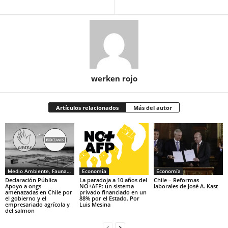
werken rojo
Artículos relacionados
Más del autor
Medio Ambiente, Fauna y Sociedad
Economía
Economía
Declaración Pública
La paradoja a 10 años del
Chile – Reformas
Apoyo a ongs
NO+AFP: un sistema
laborales de José A. Kast
amenazadas en Chile por
privado financiado en un
el gobierno y el
88% por el Estado. Por
empresariado agrícola y
Luis Mesina
del salmon