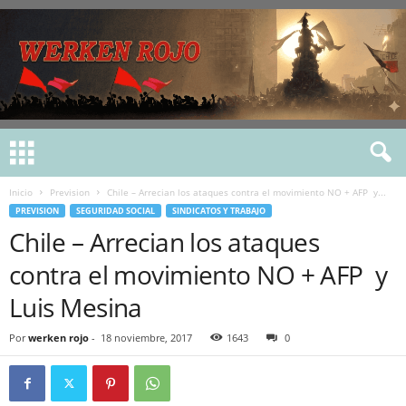
Inicio
Prevision
Chile – Arrecian los ataques contra el movimiento NO + AFP y...
PREVISION
SEGURIDAD SOCIAL
SINDICATOS Y TRABAJO
Chile – Arrecian los ataques
contra el movimiento NO + AFP y
Luis Mesina
Por
werken rojo
-
18 noviembre, 2017
1643
0