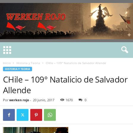
Inicio
Historia y Teoria
CHile – 109° Natalicio de Salvador Allende
HISTORIA Y TEORIA
CHile – 109° Natalicio de Salvador
Allende
Por
werken rojo
-
20 junio, 2017
1670
0