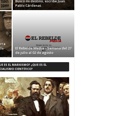
Busco mi destino, escribe Juan
Pablo Cárdenas
erra
 la
El Rebelde Media – Semana del 27
de julio al 02 de agosto
UE ES EL MARXISMO? ¿QUE ES EL
CIALISMO CIENTÍFICO?