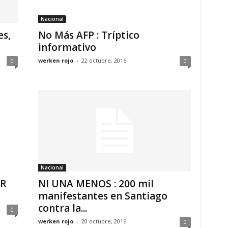
Nacional
es,
No Más AFP : Tríptico
informativo
werken rojo
-
22 octubre, 2016
0
0
Nacional
R
NI UNA MENOS : 200 mil
manifestantes en Santiago
contra la...
0
werken rojo
-
20 octubre, 2016
0