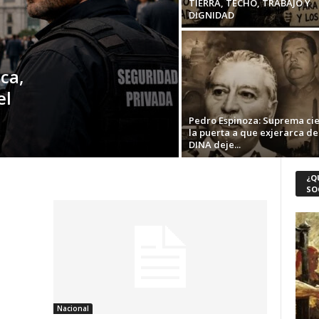
TIERRA, TECHO, TRABAJO Y
DIGNIDAD
ca,
el
Pedro Espinoza: Suprema ci
la puerta a que exjerarca de
DINA deje...
¿Q
SO
Nacional