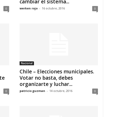
cambiar el sistema...
werken rojo
-
16 octubre, 2016
0
0
Nacional
Chile – Elecciones municipales.
te
Votar no basta, debes
organizarte y luchar...
patricio guzman
-
14 octubre, 2016
0
0