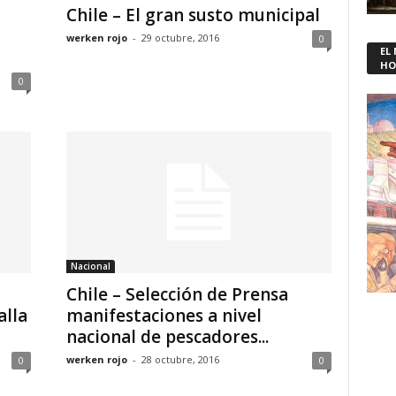
Chile – El gran susto municipal
werken rojo
-
29 octubre, 2016
0
EL
HO
0
Nacional
o
Chile – Selección de Prensa
alla
manifestaciones a nivel
nacional de pescadores...
werken rojo
-
28 octubre, 2016
0
0