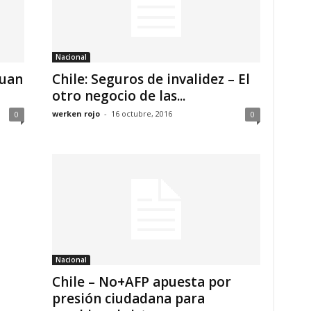
Nacional
Juan
Chile: Seguros de invalidez – El
otro negocio de las...
werken rojo
-
16 octubre, 2016
0
0
Nacional
Chile – No+AFP apuesta por
presión ciudadana para