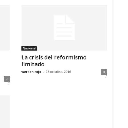
Nacional
o
La crisis del reformismo
a
limitado
werken rojo
-
25 octubre, 2016
0
0