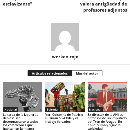
esclavizante”
valora antigüedad de
profesores adjuntos
werken rojo
Artículos relacionados
Más del autor
Nacional
Editorial
Nacional
La tarea de la izquierda
Ver: Columna de Patricio
Ex director de la ANI es
debiese ser
Guzman S. «Chile y el
defensor de un imputado
desenmascarar a todos
trabajo forzado»
del Tren de Aragua. En
los camaleones que
Chile. Suma y sigue la
habitan en la misma
turbiedad