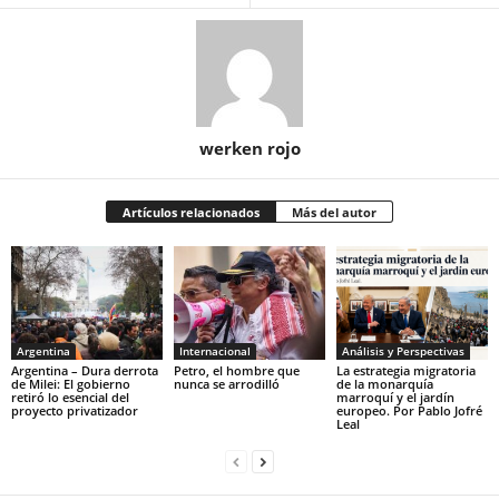
werken rojo
Artículos relacionados
Más del autor
Argentina
Internacional
Análisis y Perspectivas
Argentina – Dura derrota
Petro, el hombre que
La estrategia migratoria
de Milei: El gobierno
nunca se arrodilló
de la monarquía
retiró lo esencial del
marroquí y el jardín
proyecto privatizador
europeo. Por Pablo Jofré
Leal