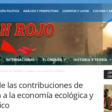
IÓN POLÍTICA
ANÁLISIS Y PERSPECTIVAS
JUVENTUD Y LUCHA
CULTURA Y A
INTERNACIONAL
ECONOMÍA
HISTORIA Y TEORÍA
uciones de Georgescu Roegen a la economía ecológica...
¿Q
CIE
e las contribuciones de
a la economía ecológica y
ico