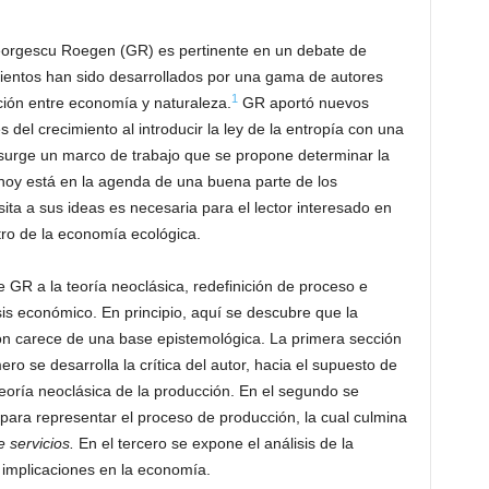
eorgescu Roegen (GR) es pertinente en un debate de
entos han sido desarrollados por una gama de autores
1
ción entre economía y naturaleza.
GR aportó nuevos
 del crecimiento al introducir la ley de la entropía con una
surge un marco de trabajo que se propone determinar la
hoy está en la agenda de una buena parte de los
ita a sus ideas es necesaria para el lector interesado en
tro de la economía ecológica.
e GR a la teoría neoclásica, redefinición de proceso e
isis económico. En principio, aquí se descubre que la
ón carece de una base epistemológica. La primera sección
ro se desarrolla la crítica del autor, hacia el supuesto de
 teoría neoclásica de la producción. En el segundo se
para representar el proceso de producción, la cual culmina
e servicios.
En el tercero se expone el análisis de la
s implicaciones en la economía.