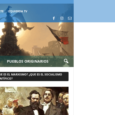
RTE
IZQUIERDA TV
PUEBLOS ORIGINARIOS
UE ES EL MARXISMO? ¿QUE ES EL SOCIALISMO
NTÍFICO?