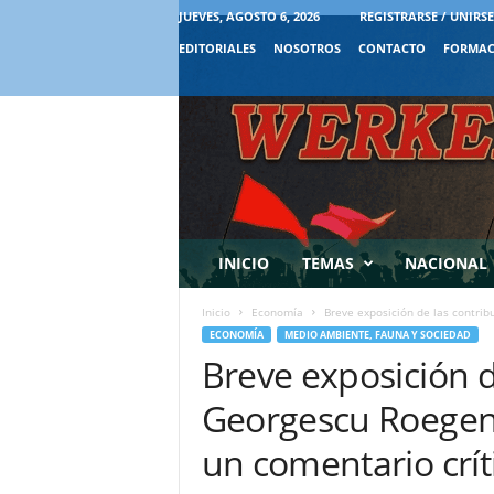
JUEVES, AGOSTO 6, 2026
REGISTRARSE / UNIRSE
EDITORIALES
NOSOTROS
CONTACTO
FORMAC
INICIO
TEMAS
NACIONAL
Inicio
Economía
Breve exposición de las contrib
ECONOMÍA
MEDIO AMBIENTE, FAUNA Y SOCIEDAD
Breve exposición d
Georgescu Roegen 
un comentario crít