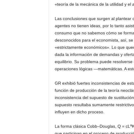
«teoría de la mecánica de la utilidad y el
a
Las conclusiones que surgen al plantear 
agentes no tienen ideas, por lo tanto as
consumo que no sabemos cómo se forman
desconocidos para el economista, así, se
«estrictamente económicos». Lo que que
dada la información de demandas y ofertas
equilibrio. Su problema puede resolverse 
operaciones lógicas —matemáticas. A est
GR exhibió fuertes inconsistencias de est
función de producción de la teoría neoclá
inconsistencia del supuesto de sustitución
supuesto resultaba sumamente restrictivo,
influyen en dicho proceso.
a
La forma clásica Cobb–Douglas, Q = cL
que participan en el proceso de producció