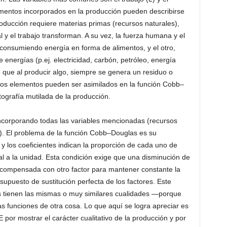
lementos incorporados en la producción pueden describirse
producción requiere materias primas (recursos naturales),
l y el trabajo transforman. A su vez, la fuerza humana y el
 consumiendo energía en forma de alimentos, y el otro,
energías (p.ej. electricidad, carbón, petróleo, energía
 que al producir algo, siempre se genera un residuo o
os elementos pueden ser asimilados en la función Cobb–
otografía mutilada de la producción.
ncorporando todas las variables mencionadas (recursos
a). El problema de la función Cobb–Douglas es su
s y los coeficientes indican la proporción de cada uno de
ual a la unidad. Esta condición exige que una disminución de
a compensada con otro factor para mantener constante la
l supuesto de sustitución perfecta de los factores. Este
es tienen las mismas o muy similares cualidades —porque
 las funciones de otra cosa. Lo que aquí se logra apreciar es
 por mostrar el carácter cualitativo de la producción y por