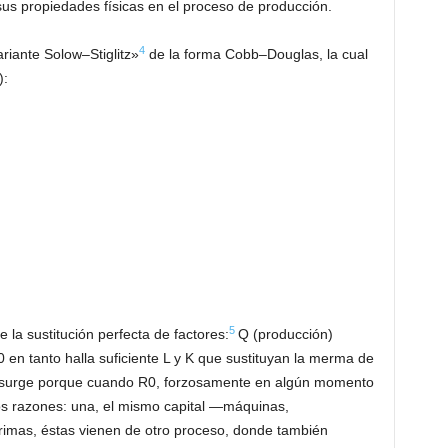
sus propiedades físicas en el proceso de producción.
4
riante Solow–Stiglitz»
de la forma Cobb–Douglas, la cual
):
5
 la sustitución perfecta de factores:
Q (producción)
en tanto halla suficiente L y K que sustituyan la merma de
ia surge porque cuando R0, forzosamente en algún momento
s razones: una, el mismo capital —máquinas,
imas, éstas vienen de otro proceso, donde también