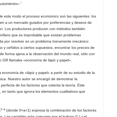
2
utointerés
«.
de este modo el proceso económico son las siguientes: los
isten a un mercado guiados por preferencias y deseos de
. Los productores producen con métodos también
 infiere que es improbable que existan problemas
da por resolver es un problema meramente mecánico:
 y ceñidos a ciertos supuestos, encontrar los precios de
de forma ajena a la observación del mundo real, sólo con
o GR llamaba «economía de lápiz y papel».
a economía de «lápiz y papel» a partir de su estudio de la
sica. Nuestro autor se encargó de demostrar la
 perfecta de los factores que ostenta la teoría. Este
 en tanto que ignora los elementos cualitativos que
1–a
K
(donde 0<a<1) expresa la combinación de los factores
n. Las variables más comunes son el trabajo (L) y el