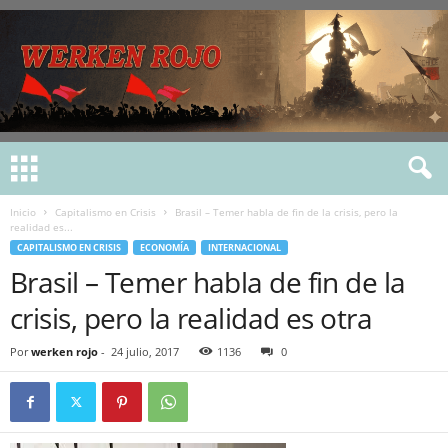
Inicio
Capitalismo en Crisis
Brasil – Temer habla de fin de la crisis, pero la
realidad es...
CAPITALISMO EN CRISIS
ECONOMÍA
INTERNACIONAL
Brasil – Temer habla de fin de la
crisis, pero la realidad es otra
Por
werken rojo
-
24 julio, 2017
1136
0