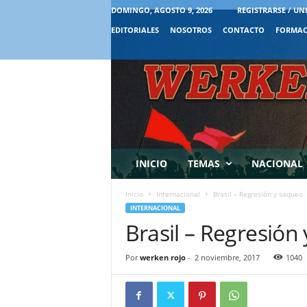
DOMINGO, AGOSTO 9, 2026
REGISTRARSE / UN
EDITORIALES
NOSOTROS
CONTACTO
FORMAC
INICIO
TEMAS
NACIONAL
Inicio
Internacional
Brasil – Regresión y saqueo
INTERNACIONAL
Brasil – Regresión
Por
werken rojo
-
2 noviembre, 2017
1040