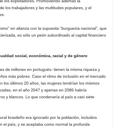
de los explotadores. Promoviendo además la
de los trabajadores y las multitudes populares, y el
es.
lulismo” en alianza con la supuesta “burguesía nacional”, que
erizada, es sólo un peón subordinado al capital financiero
ualdad social, económica, racial y de género
iles de millones en portugués- tienen la misma riqueza y
leños más pobres. Caso el ritmo de inclusión en el mercado
n los últimos 20 años, las mujeres tendrían los mismos
écadas, en el año 2047 y apenas en 2086 habría
os y blancos. Lo que condenaría al país a casi siete
ral brasileño era ignorado por la población, incluidos
en el país, y se aceptaba como normal la profunda