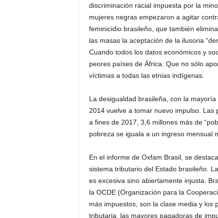
discriminación racial impuesta por la mi
mujeres negras empezaron a agitar contra 
feminicidio brasileño, que también elimi
las masas la aceptación de la ilusoria “de
Cuando todos los datos económicos y socia
peores países de África. Que no sólo apo
víctimas a todas las etnias indígenas.
La desigualdad brasileña, con la mayorí
2014 vuelve a tomar nuevo impulso. Las p
a fines de 2017, 3,6 millones más de “po
pobreza se iguala a un ingreso mensual 
En el informe de Oxfam Brasil, se destaca
sistema tributario del Estado brasileño. 
es excesiva sino abiertamente injusta. Br
la OCDE (Organización para la Cooperaci
más impuestos, son la clase media y los
tributaria, las mayores pagadoras de impu