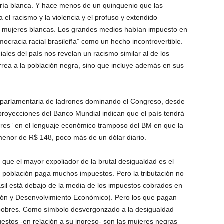
noría blanca. Y hace menos de un quinquenio que las
el racismo y la violencia y el profuso y extendido
na mujeres blancas. Los grandes medios habían impuesto en
mocracia racial brasileña” como un hecho incontrovertible.
les del país nos revelan un racismo similar al de los
rrea a la población negra, sino que incluye además en sus
a parlamentaria de ladrones dominando el Congreso, desde
royecciones del Banco Mundial indican que el país tendrá
bres” en el lenguaje económico tramposo del BM en que la
menor de R$ 148, poco más de un dólar diario.
 que el mayor expoliador de la brutal desigualdad es el
La población paga muchos impuestos. Pero la tributación no
asil está debajo de la media de los impuestos cobrados en
ón y Desenvolvimiento Económico). Pero los que pagan
 pobres. Como símbolo desvergonzado a la desigualdad
estos -en relación a su ingreso- son las mujeres negras