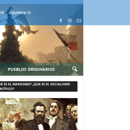
RTE
IZQUIERDA TV
PUEBLOS ORIGINARIOS
UE ES EL MARXISMO? ¿QUE ES EL SOCIALISMO
NTÍFICO?