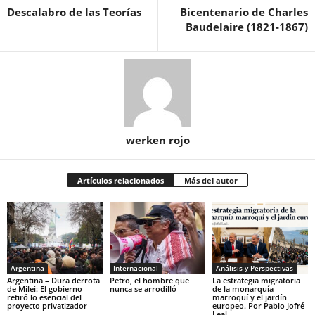
Descalabro de las Teorías
Bicentenario de Charles
Baudelaire (1821-1867)
werken rojo
Artículos relacionados
Más del autor
Argentina
Internacional
Análisis y Perspectivas
Argentina – Dura derrota
Petro, el hombre que
La estrategia migratoria
de Milei: El gobierno
nunca se arrodilló
de la monarquía
retiró lo esencial del
marroquí y el jardín
proyecto privatizador
europeo. Por Pablo Jofré
Leal