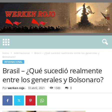
Inicio
Internacional
Brasil – ¿Qué sucedió realmente entre los generales y
Bolsonaro?
INTERNACIONAL
Brasil – ¿Qué sucedió realmente
entre los generales y Bolsonaro?
Por
werken rojo
-
10 abril, 2021
1349
0