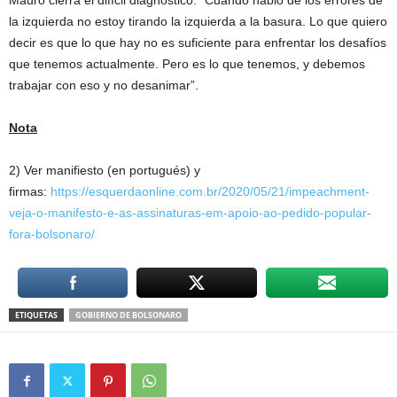
Mauro cierra el difícil diagnóstico: “Cuando hablo de los errores de
la izquierda no estoy tirando la izquierda a la basura. Lo que quiero
decir es que lo que hay no es suficiente para enfrentar los desafíos
que tenemos actualmente. Pero es lo que tenemos, y debemos
trabajar con eso y no desanimar”.
Nota
2) Ver manifiesto (en portugués) y
firmas:
https://esquerdaonline.com.br/2020/05/21/impeachment-
veja-o-manifesto-e-as-assinaturas-em-apoio-ao-pedido-popular-
fora-bolsonaro/
ETIQUETAS
GOBIERNO DE BOLSONARO