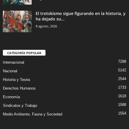
El trotskismo sigue figurando en la historia, y
ha dejado su...
8 agosto, 2026
CATEGORÍA POPULAR
7288
Internacional
5142
Nacional
2544
Historia y Teoria
1733
Derechos Humanos
1618
Economía
1588
Sindicatos y Trabajo
1554
Medio Ambiente, Fauna y Sociedad