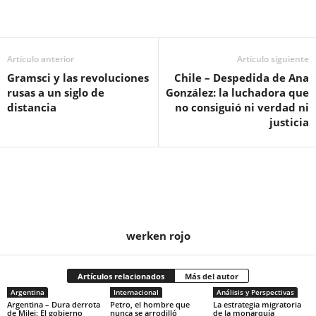
la
historia
reciente
de
Artículo anterior
Artículo siguiente
Brasil
Gramsci y las revoluciones
Chile – Despedida de Ana
rusas a un siglo de
González: la luchadora que
distancia
no consiguió ni verdad ni
justicia
werken rojo
Artículos relacionados
Más del autor
Argentina
Internacional
Análisis y Perspectivas
Argentina – Dura derrota
Petro, el hombre que
La estrategia migratoria
de Milei: El gobierno
nunca se arrodilló
de la monarquía