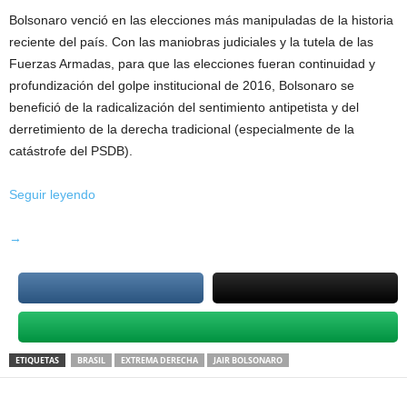
Bolsonaro venció en las elecciones más manipuladas de la historia
reciente del país. Con las maniobras judiciales y la tutela de las
Fuerzas Armadas, para que las elecciones fueran continuidad y
profundización del golpe institucional de 2016, Bolsonaro se
benefició de la radicalización del sentimiento antipetista y del
derretimiento de la derecha tradicional (especialmente de la
catástrofe del PSDB).
Seguir leyendo
Bolsonaro
→
venció
en
las
elecciones
más
ETIQUETAS
BRASIL
EXTREMA DERECHA
JAIR BOLSONARO
manipuladas
de