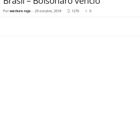
Brasil – Bolsonaro venció
Por
werken rojo
-
29 octubre, 2018
1276
0