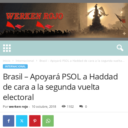
Inicio
Internacional
Brasil – Apoyará PSOL a Haddad de cara a la segunda vuelta...
INTERNACIONAL
Brasil – Apoyará PSOL a Haddad
de cara a la segunda vuelta
electoral
Por
werken rojo
-
10 octubre, 2018
1102
0