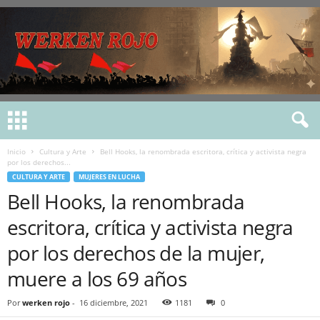
Inicio
Cultura y Arte
Bell Hooks, la renombrada escritora, crítica y activista negra
por los derechos...
CULTURA Y ARTE
MUJERES EN LUCHA
Bell Hooks, la renombrada
escritora, crítica y activista negra
por los derechos de la mujer,
muere a los 69 años
Por
werken rojo
-
16 diciembre, 2021
1181
0