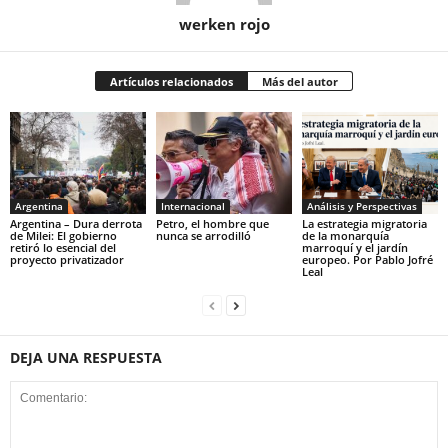
werken rojo
Artículos relacionados
Más del autor
Argentina
Internacional
Análisis y Perspectivas
Argentina – Dura derrota
Petro, el hombre que
La estrategia migratoria
de Milei: El gobierno
nunca se arrodilló
de la monarquía
retiró lo esencial del
marroquí y el jardín
proyecto privatizador
europeo. Por Pablo Jofré
Leal
DEJA UNA RESPUESTA